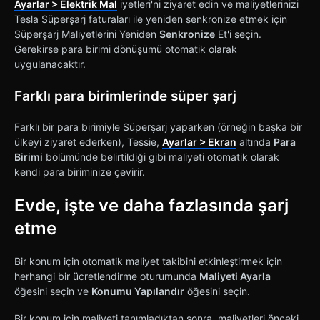
Ayarlar > Elektrik Mal
iyetleri'ni ziyaret edin ve maliyetlerinizi
Tesla Süperşarj faturaları ile yeniden senkronize etmek için
Süperşarj Maliyetlerini Yeniden
Senkronize
Et'i seçin.
Gerekirse para birimi dönüşümü otomatik olarak
uygulanacaktır.
Farklı para birimlerinde süper şarj
Farklı bir para birimiyle Süperşarj yaparken (örneğin başka bir
ülkeyi ziyaret ederken), Tessie,
Ayarlar > Ekran
altında
Para
Birimi
bölümünde belirtildiği gibi maliyeti otomatik olarak
kendi para biriminize çevirir.
Evde, işte ve daha fazlasında şarj
etme
Bir konum için otomatik maliyet takibini etkinleştirmek için
herhangi bir ücretlendirme oturumunda
Maliyeti Ayarla
öğesini seçin ve
Konumu Yapılandır
öğesini seçin.
Bir konum için maliyeti tanımladıktan sonra, maliyetleri önceki