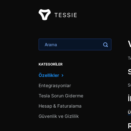
Aramayı Değ
T
KATEGORILER
Özellikler
S
Entegrasyonlar
Tesla Sorun Giderme
İ
Hesap & Faturalama
Ü
Güvenlik ve Gizlilik
R