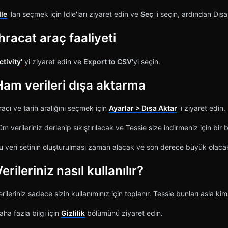
dle
'ları seçmek için Idle'ları ziyaret edin ve
Seç
'i seçin, ardından Dış
hracat araç faaliyeti
ctivity'
yi ziyaret edin ve
Export to CSV
'yi seçin.
Ham verileri dışa aktarma
racı ve tarih aralığını seçmek için
Ayarlar > Dışa Aktar
'ı ziyaret edin.
üm verileriniz derlenip sıkıştırılacak ve Tessie size indirmeniz için bir
u veri setinin oluşturulması zaman alacak ve son derece büyük olacak
erileriniz nasıl kullanılır?
erileriniz sadece sizin kullanımınız için toplanır. Tessie bunları asla 
aha fazla bilgi için
Gizlilik
bölümünü ziyaret edin.