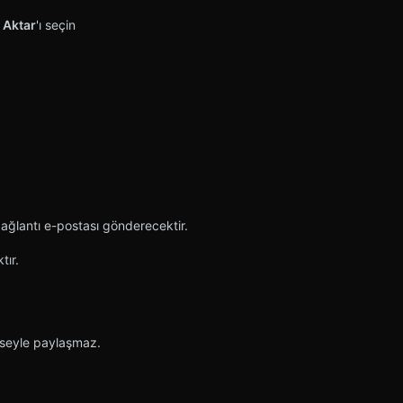
a
Aktar
'ı seçin
 bağlantı e-postası gönderecektir.
tır.
kimseyle paylaşmaz.