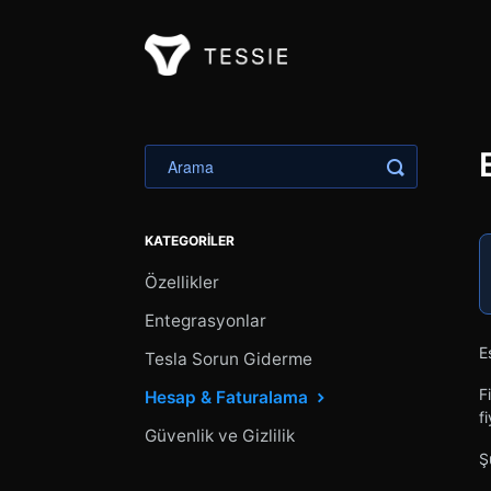
Aramayı Değ
KATEGORILER
Özellikler
Entegrasyonlar
E
Tesla Sorun Giderme
F
Hesap & Faturalama
f
Güvenlik ve Gizlilik
Ş