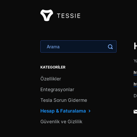
Aramayı Değ
Y
KATEGORILER
h
Özellikler
h
Entegrasyonlar
D
Tesla Sorun Giderme
Hesap & Faturalama
Güvenlik ve Gizlilik