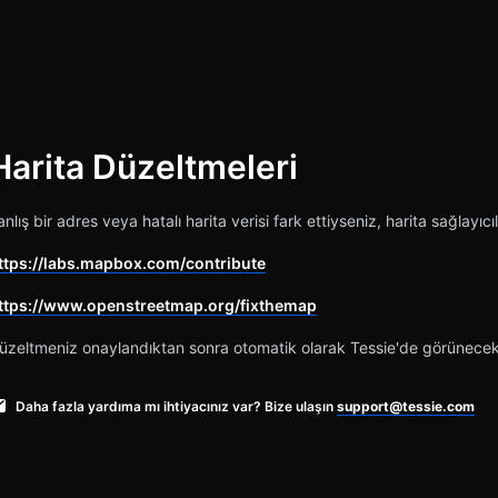
Harita Düzeltmeleri
iştir
anlış bir adres veya hatalı harita verisi fark ettiyseniz, harita sağlay
ttps://labs.mapbox.com/contribute
ttps://www.openstreetmap.org/fixthemap
üzeltmeniz onaylandıktan sonra otomatik olarak Tessie'de görünecekt
Daha fazla yardıma mı ihtiyacınız var? Bize ulaşın
support@tessie.com