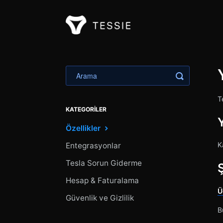
Aramayı Değ
T
KATEGORILER
Y
Özellikler
K
Entegrasyonlar
Tesla Sorun Giderme
Ş
Hesap & Faturalama
Ü
Güvenlik ve Gizlilik
B