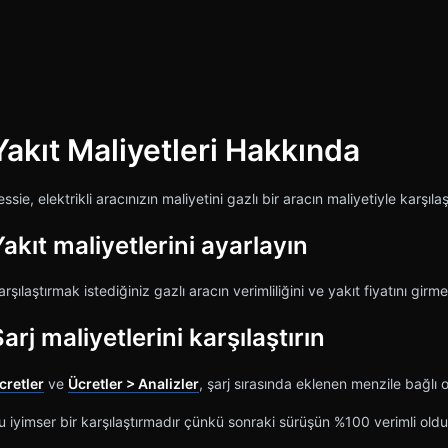
Yakıt Maliyetleri Hakkında
iştir
essie, elektrikli aracınızın maliyetini gazlı bir aracın maliyetiyle karşıl
akıt maliyetlerini ayarlayın
arşılaştırmak istediğiniz gazlı aracın verimliliğini ve yakıt fiyatını girm
arj maliyetlerini karşılaştırın
cretler
ve
Ücretler > Analizler
, şarj sırasında eklenen menzile bağlı o
u iyimser bir karşılaştırmadır çünkü sonraki sürüşün %100 verimli ol