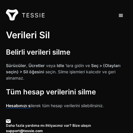
Navigas
Destek Ana Sayfası
Verileri Sil
İletişim
Belirli verileri silme
Sürücüler
,
Ücretler
veya
Idle
'lara gidin ve
Seç > (Olayları
seçin) > Sil öğesini
seçin. Silme işlemleri kalıcıdır ve geri
alınamaz.
Tüm hesap verilerini silme
Hesabınızı s
ilerek tüm hesap verilerini silebilirsiniz.
Daha fazla yardıma mı ihtiyacınız var? Bize ulaşın
support@tessie.com